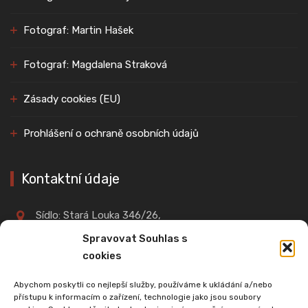
Fotograf: Martin Hašek
Fotograf: Magdalena Straková
Zásady cookies (EU)
Prohlášení o ochraně osobních údajů
Kontaktní údaje
Sídlo: Stará Louka 346/26,
360 01, Karlovy Vary
Spravovat Souhlas s
cookies
IČO: 02701961
Abychom poskytli co nejlepší služby, používáme k ukládání a/nebo
přístupu k informacím o zařízení, technologie jako jsou soubory