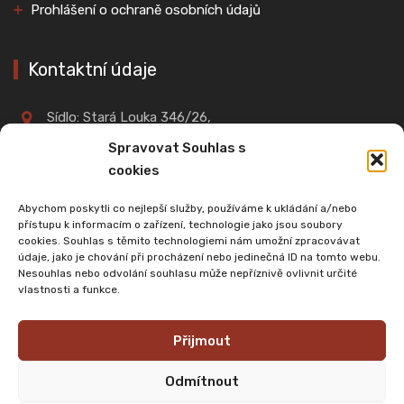
Prohlášení o ochraně osobních údajů
Kontaktní údaje
Sídlo: Stará Louka 346/26,
360 01, Karlovy Vary
Spravovat Souhlas s
cookies
IČO: 02701961
Abychom poskytli co nejlepší služby, používáme k ukládání a/nebo
přístupu k informacím o zařízení, technologie jako jsou soubory
cookies. Souhlas s těmito technologiemi nám umožní zpracovávat
+420 603 901 114
údaje, jako je chování při procházení nebo jedinečná ID na tomto webu.
Nesouhlas nebo odvolání souhlasu může nepříznivě ovlivnit určité
vlastnosti a funkce.
cswe@email.cz
Přijmout
Odmítnout