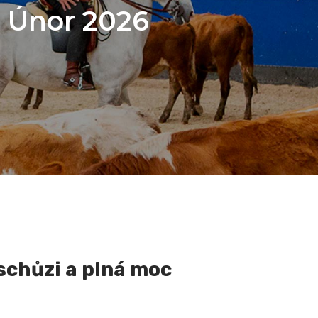
:
Únor 2026
schůzi a plná moc