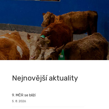
Nejnovější aktuality
9. MČR se blíží
5. 8. 2026