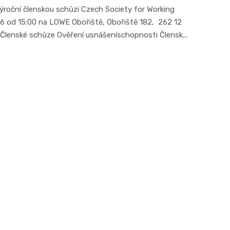
ýroční členskou schůzi Czech Society for Working
026 od 15:00 na LOWE Obořiště, Obořiště 182, 262 12
 Členské schůze Ověření usnášeníschopnosti Člensk...