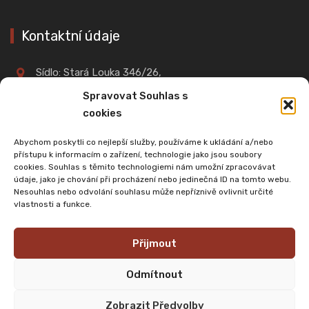
Kontaktní údaje
Sídlo: Stará Louka 346/26,
360 01, Karlovy Vary
Spravovat Souhlas s
cookies
IČO: 02701961
Abychom poskytli co nejlepší služby, používáme k ukládání a/nebo
přístupu k informacím o zařízení, technologie jako jsou soubory
cookies. Souhlas s těmito technologiemi nám umožní zpracovávat
+420 603 901 114
údaje, jako je chování při procházení nebo jedinečná ID na tomto webu.
Nesouhlas nebo odvolání souhlasu může nepříznivě ovlivnit určité
vlastnosti a funkce.
cswe@email.cz
Přijmout
Odmítnout
Zobrazit Předvolby