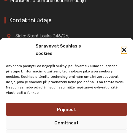
Prohlášení o ochraně osobních údajů
Kontaktní údaje
Sídlo: Stará Louka 346/26,
360 01, Karlovy Vary
Spravovat Souhlas s
cookies
IČO: 02701961
Abychom poskytli co nejlepší služby, používáme k ukládání a/nebo
přístupu k informacím o zařízení, technologie jako jsou soubory
cookies. Souhlas s těmito technologiemi nám umožní zpracovávat
+420 603 901 114
údaje, jako je chování při procházení nebo jedinečná ID na tomto webu.
Nesouhlas nebo odvolání souhlasu může nepříznivě ovlivnit určité
vlastnosti a funkce.
cswe@email.cz
Přijmout
Odmítnout