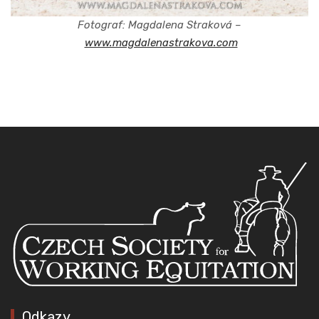
Fotograf: Magdalena Straková –
www.magdalenastrakova.com
Odkazy