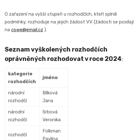
O zařazení na vyšší stupeň u rozhodčích, kteří splnili
podmínky, rozhoduje na jejich žádost VV (žádosti se posílají
na
cswe@email.cz
).
Seznam vyškolených rozhodčích
oprávněných rozhodovat v roce 2024
:
kategorie
jméno
rozhodčích
národní
Bílková
rozhodčí
Jana
národní
Srbová
rozhodčí
Veronika
Folkman
rozhodčí
Pavlína