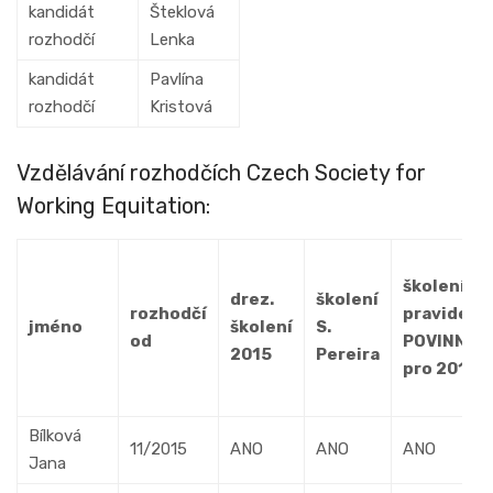
kandidát
Šteklová
rozhodčí
Lenka
kandidát
Pavlína
rozhodčí
Kristová
Vzdělávání rozhodčích Czech Society for
Working Equitation:
školení
drez.
školení
rozhodčí
pravidel
jméno
školení
S.
od
POVINNÉ
2015
Pereira
pro 2016
Bílková
11/2015
ANO
ANO
ANO
Jana