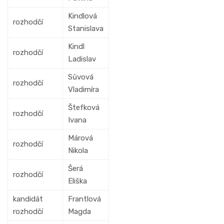
Kindlová
rozhodčí
Stanislava
Kindl
rozhodčí
Ladislav
Sůvová
rozhodčí
Vladimíra
Štefková
rozhodčí
Ivana
Márová
rozhodčí
Nikola
Šerá
rozhodčí
Eliška
kandidát
Frantlová
rozhodčí
Magda