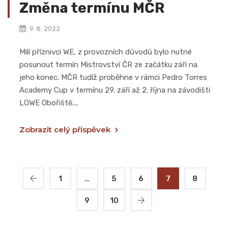
Změna termínu MČR
9. 8. 2022
Milí příznivci WE, z provozních důvodů bylo nutné
posunout termín Mistrovství ČR ze začátku září na
jeho konec. MČR tudíž proběhne v rámci Pedro Torres
Academy Cup v termínu 29. září až 2. října na závodišti
LOWE Obořiště....
Zobrazit celý příspěvek
1
…
5
6
7
8
9
10