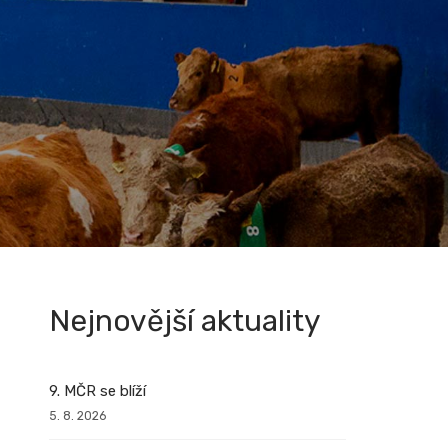
Nejnovější aktuality
9. MČR se blíží
5. 8. 2026