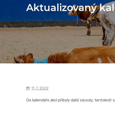
Aktualizovaný kal
11. 7. 2022
Do kalendáře akcí přibyly další závody, tentokrát