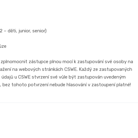
– děti, junior, senior)
ůze
 zplnomocnit zástupce plnou mocí k zastupování své osoby na
 stažení na webových stránkách CSWE. Každý ze zastupovaných
ch údajů u CSWE stvrzení své vůle být zastupován uvedeným
, bez tohoto potvrzení nebude hlasování v zastoupení platné!