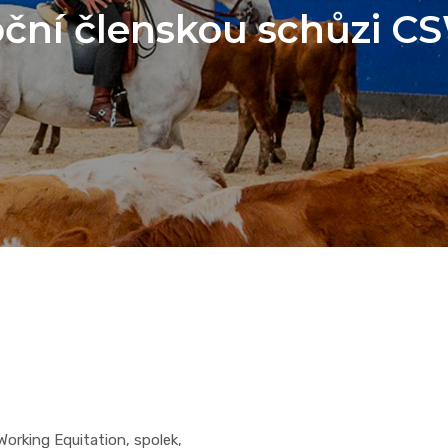
ční členskou schůzi C
orking Equitation, spolek,