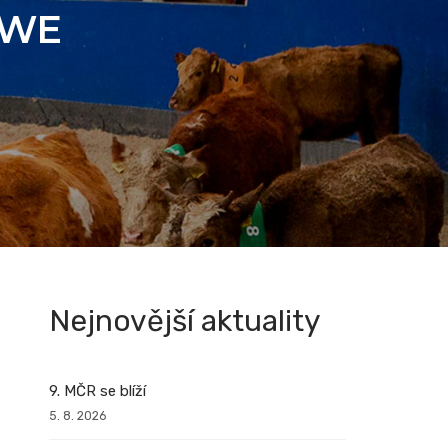
SWE
Nejnovější aktuality
9. MČR se blíží
5. 8. 2026