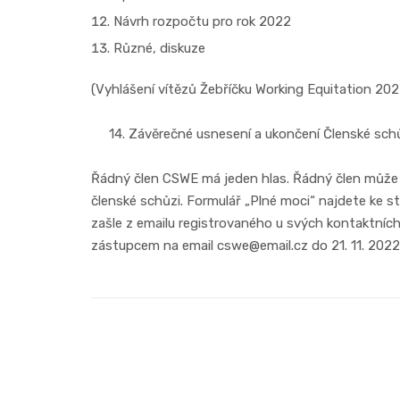
Návrh rozpočtu pro rok 2022
Různé, diskuze
(Vyhlášení vítězů Žebříčku Working Equitation 2022 
14. Závěrečné usnesení a ukončení Členské sch
Řádný člen CSWE má jeden hlas. Řádný člen může
členské schůzi. Formulář „Plné moci“ najdete ke
zašle z emailu registrovaného u svých kontaktní
zástupcem na email cswe@email.cz do 21. 11. 2022