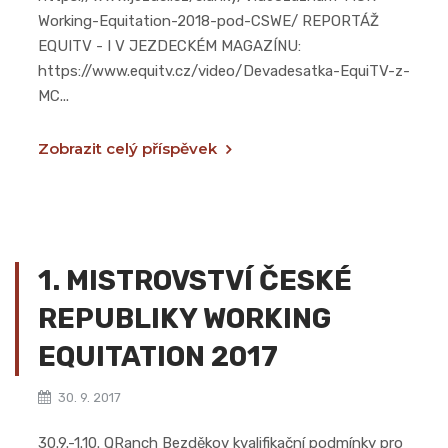
Working-Equitation-2018-pod-CSWE/ REPORTÁŽ
EQUITV - I V JEZDECKÉM MAGAZÍNU:
https://www.equitv.cz/video/Devadesatka-EquiTV-z-
MC...
Zobrazit celý příspěvek
1. MISTROVSTVÍ ČESKÉ
REPUBLIKY WORKING
EQUITATION 2017
30. 9. 2017
30.9.-1.10. QRanch Bezděkov kvalifikační podmínky pro