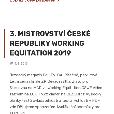
Zobrazit celý příspěvek
3. MISTROVSTVÍ ČESKÉ
REPUBLIKY WORKING
EQUITATION 2019
1. 1. 2019
Jezdecký magazín EquiTV: CAI Písečné, parkurová
Letní cena i finále ZP Devadesátka: Zlato pro
Šteklovou na MČR ve Working Equitation CSWE video
záznam na EQUITV.cz článek na JEZDCI.cz Výsledky
plánky testů ovladatelnosti a testu rychlosti v PDF
zde Děkujeme sponzorům. Kvalifikační podmínky pro
startující...